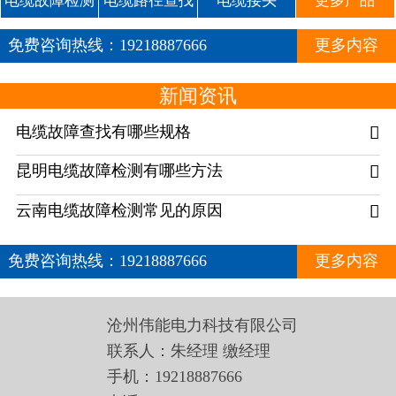
电缆故障检测
电缆路径查找
电缆接头
更多产品
免费咨询热线：
19218887666
更多内容
新闻资讯
电缆故障查找有哪些规格

昆明电缆故障检测有哪些方法

云南电缆故障检测常见的原因

免费咨询热线：
19218887666
更多内容
沧州伟能电力科技有限公司
联系人：朱经理 缴经理
手机：19218887666