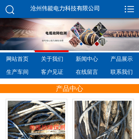


网站首页

关于我们
新闻中心
产品展示
网站首页
关于我们
新闻中心
产品展示
生产车间
生产车间
客户见证
在线留言
联系我们
客户见证
产品中心
在线留言
联系我们