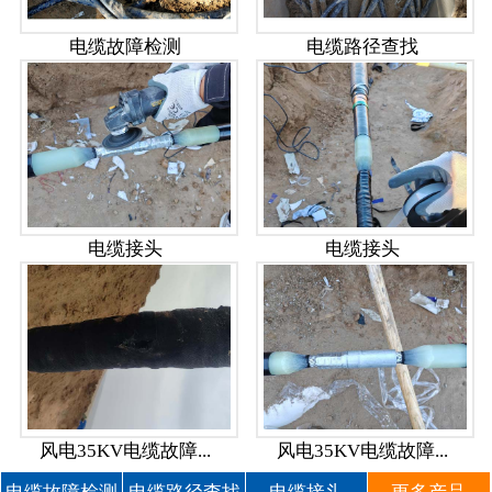
电缆故障检测
电缆路径查找
电缆接头
电缆接头
风电35KV电缆故障...
风电35KV电缆故障...