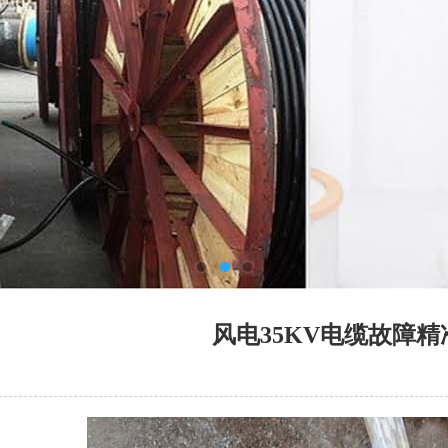
风电35KV电缆故障精